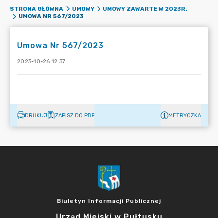
STRONA GŁÓWNA
UMOWY
UMOWY ZAWARTE W 2023R.
UMOWA NR 567/2023
Umowa Nr 567/2023
2023-10-26 12:37
DRUKUJ
ZAPISZ DO PDF
METRYCZKA
Biuletyn Informacji Publicznej
Urząd Miejski w Pułtusku