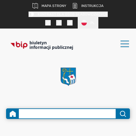
MAPA STRONY
INSTRUKCJA
KONTRAST DLA OSÓB SŁABOWIDZĄCYCH
PL
biuletyn
informacji publicznej