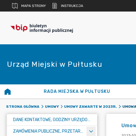
MAPA STRONY
INSTRUKCJA
biuletyn
informacji publicznej
Urząd Miejski w Pułtusku
RADA MIEJSKA W PUŁTUSKU
UMOWA
STRONA GŁÓWNA
UMOWY
UMOWY ZAWARTE W 2023R.
DANE KONTAKTOWE, GODZINY URZĘDOWANIA I NUMER KONTA BANKOWEGO
Umow
ZAMÓWIENIA PUBLICZNE, PRZETARGI, KONKURSY
2023-10