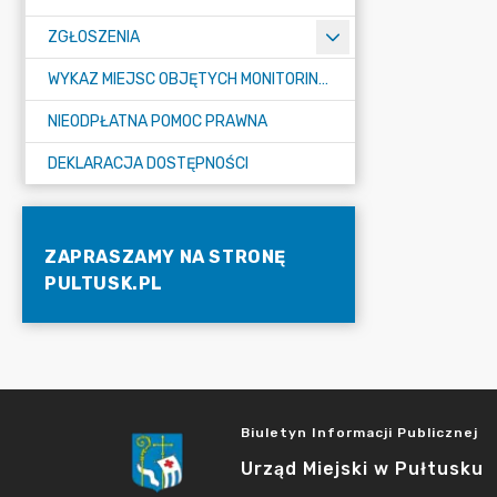
ZGŁOSZENIA
WYKAZ MIEJSC OBJĘTYCH MONITORINGIEM
NIEODPŁATNA POMOC PRAWNA
DEKLARACJA DOSTĘPNOŚCI
ZAPRASZAMY NA STRONĘ
PULTUSK.PL
Biuletyn Informacji Publicznej
Urząd Miejski w Pułtusku