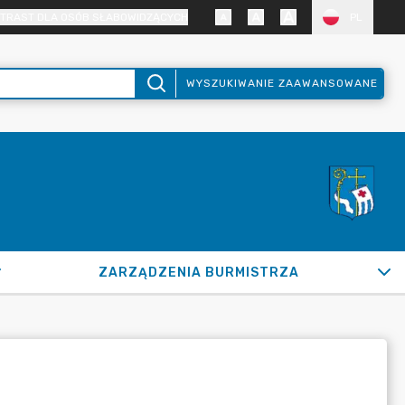
TRAST DLA OSÓB SŁABOWIDZĄCYCH
PL
WYSZUKIWANIE ZAAWANSOWANE
ZARZĄDZENIA BURMISTRZA