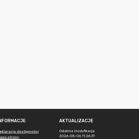
INFORMACJE
AKTUALIZACJE
Ostatnia modyfikacja
eklaracja dostępności
2026-08-06 11:26:31
apa strony