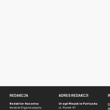
REDAKCJA
ADRES REDAKCJI
Redaktor Naczelny
Urząd Miejski w Pułtusku
D
Wydział Organizacjyjny
ul. Rynek 41
M