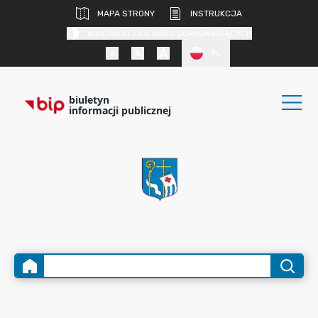
MAPA STRONY
INSTRUKCJA
KONTRAST DLA OSÓB SŁABOWIDZĄCYCH
PL
biuletyn
informacji publicznej