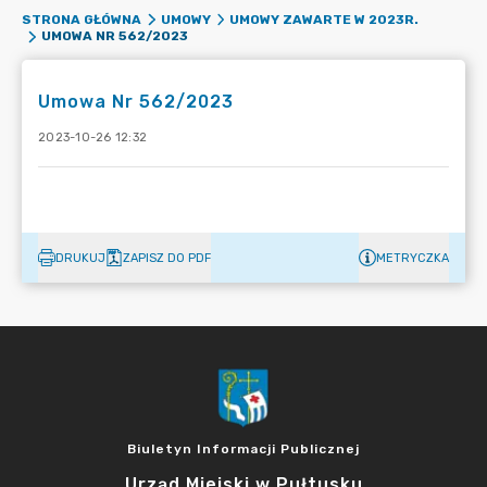
STRONA GŁÓWNA
UMOWY
UMOWY ZAWARTE W 2023R.
UMOWA NR 562/2023
Umowa Nr 562/2023
2023-10-26 12:32
DRUKUJ
ZAPISZ DO PDF
METRYCZKA
Biuletyn Informacji Publicznej
Urząd Miejski w Pułtusku