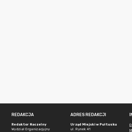
REDAKCJA
ADRES REDAKCJI
Redaktor Naczelny
Urząd Miejski w Pułtusku
D
Wydział Organizacjyjny
ul. Rynek 41
M