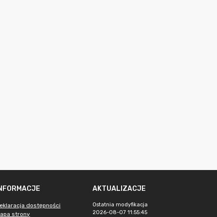
INFORMACJE
AKTUALIZACJE
Ostatnia modyfikacja
eklaracja dostępności
2026-08-07 11:55:45
apa strony