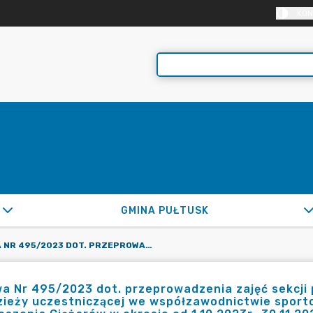
KON
GMINA PUŁTUSK
UMOWA NR 495/2023 DOT. PRZEPROWADZENIA ZAJĘĆ SEKCJI PODNOSZENIA CIĘŻARÓW DLA DZIECI I MŁODZIEŻY UCZESTNICZĄCEJ WE WSPÓŁZAWODNICTWIE SPORTOWYM PROWADZONYM PRZEZ POLSKI ZWIĄZEK PODNOSZENIA CIĘŻARÓW W OKRESIE OD 1.10.2023R.-30.11.2023R.
 Nr 495/2023 dot. przeprowadzenia zajęć sekcji p
zieży uczestniczącej we współzawodnictwie spor