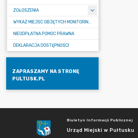
ZGŁOSZENIA
WYKAZ MIEJSC OBJĘTYCH MONITORINGIEM
NIEODPŁATNA POMOC PRAWNA
DEKLARACJA DOSTĘPNOŚCI
ZAPRASZAMY NA STRONĘ
PULTUSK.PL
Biuletyn Informacji Publicznej
Urząd Miejski w Pułtusku