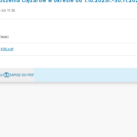
szenia Ciężarów w okresie od 1.10.2023r.-30.11.20
-26 11:35
NIKI
495.pdf
UJ
ZAPISZ DO PDF