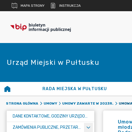
MAPA STRONY
INSTRUKCJA
biuletyn
informacji publicznej
Urząd Miejski w Pułtusku
RADA MIEJSKA W PUŁTUSKU
STRONA GŁÓWNA
UMOWY
UMOWY ZAWARTE W 2023R.
DANE KONTAKTOWE, GODZINY URZĘDOWANIA I NUMER KONTA BANKOWEGO
Umowa
młod
ZAMÓWIENIA PUBLICZNE, PRZETARGI, KONKURSY