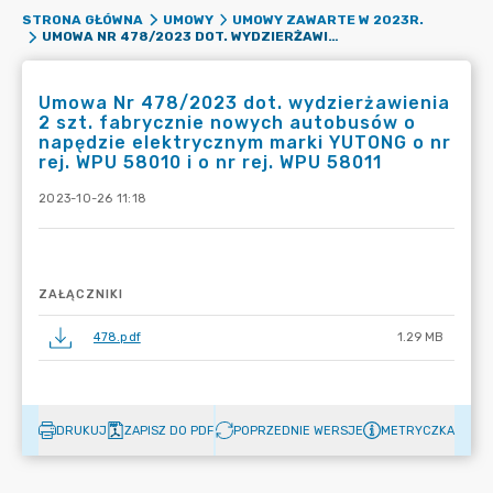
STRONA GŁÓWNA
UMOWY
UMOWY ZAWARTE W 2023R.
UMOWA NR 478/2023 DOT. WYDZIERŻAWIENIA 2 SZT. FABRYCZNIE NOWYCH AUTOBUSÓW O NAPĘDZIE ELEKTRYCZNYM MARKI YUTONG O NR REJ. WPU 58010 I O NR REJ. WPU 58011
Umowa Nr 478/2023 dot. wydzierżawienia
2 szt. fabrycznie nowych autobusów o
napędzie elektrycznym marki YUTONG o nr
rej. WPU 58010 i o nr rej. WPU 58011
2023-10-26 11:18
ZAŁĄCZNIKI
478.pdf
1.29 MB
DRUKUJ
ZAPISZ DO PDF
POPRZEDNIE WERSJE
METRYCZKA