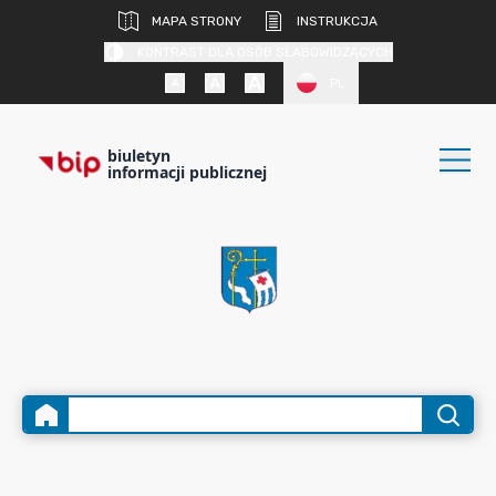
MAPA STRONY
INSTRUKCJA
KONTRAST DLA OSÓB SŁABOWIDZĄCYCH
PL
biuletyn
informacji publicznej