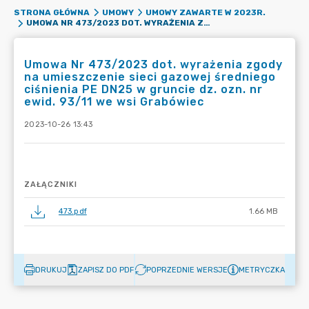
STRONA GŁÓWNA
UMOWY
UMOWY ZAWARTE W 2023R.
UMOWA NR 473/2023 DOT. WYRAŻENIA ZGODY NA UMIESZCZENIE SIECI GAZOWEJ ŚREDNIEGO CIŚNIENIA PE DN25 W GRUNCIE DZ. OZN. NR EWID. 93/11 WE WSI GRABÓWIEC
Umowa Nr 473/2023 dot. wyrażenia zgody
na umieszczenie sieci gazowej średniego
ciśnienia PE DN25 w gruncie dz. ozn. nr
ewid. 93/11 we wsi Grabówiec
2023-10-26 13:43
ZAŁĄCZNIKI
473.pdf
1.66 MB
DRUKUJ
ZAPISZ DO PDF
POPRZEDNIE WERSJE
METRYCZKA