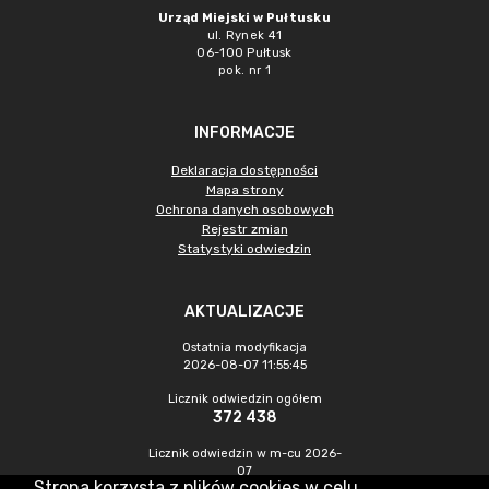
Urząd Miejski w Pułtusku
ul. Rynek 41
06-100 Pułtusk
pok. nr 1
INFORMACJE
Deklaracja dostępności
Mapa strony
Ochrona danych osobowych
Rejestr zmian
Statystyki odwiedzin
AKTUALIZACJE
Ostatnia modyfikacja
2026-08-07 11:55:45
Licznik odwiedzin ogółem
372 438
Licznik odwiedzin w m-cu 2026-
07
Strona korzysta z plików cookies w celu