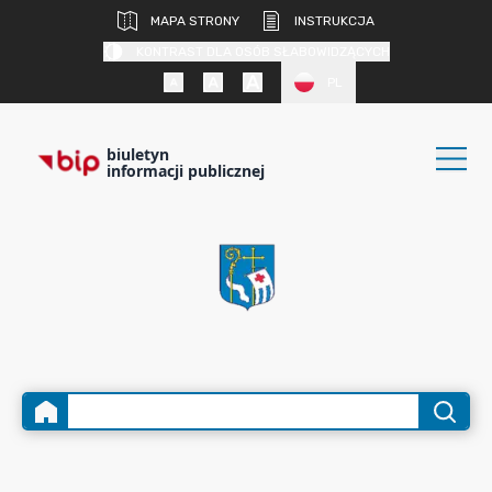
MAPA STRONY
INSTRUKCJA
KONTRAST DLA OSÓB SŁABOWIDZĄCYCH
PL
biuletyn
informacji publicznej