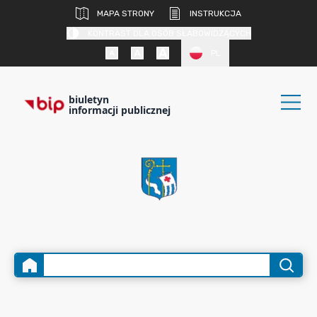
MAPA STRONY
INSTRUKCJA
KONTRAST DLA OSÓB SŁABOWIDZĄCYCH
PL
biuletyn
informacji publicznej