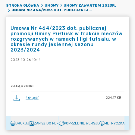
STRONA GŁÓWNA
UMOWY
UMOWY ZAWARTE W 2023R.
UMOWA NR 464/2023 DOT. PUBLICZNEJ PROMOCJI GMINY PUŁTUSK W TRAKCIE MECZÓW ROZGRYWANYCH W RAMACH I LIGI FUTSALU, W OKRESIE RUNDY JESIENNEJ SEZONU 2023/2024
Umowa Nr 464/2023 dot. publicznej
promocji Gminy Pułtusk w trakcie meczów
rozgrywanych w ramach I ligi futsalu, w
okresie rundy jesiennej sezonu
2023/2024
2023-10-26 10:14
ZAŁĄCZNIKI
464.pdf
224.17 KB
DRUKUJ
ZAPISZ DO PDF
POPRZEDNIE WERSJE
METRYCZKA