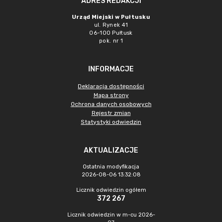
ADRES REDAKCJI
Urząd Miejski w Pułtusku
ul. Rynek 41
06-100 Pułtusk
pok. nr 1
INFORMACJE
Deklaracja dostępności
Mapa strony
Ochrona danych osobowych
Rejestr zmian
Statystyki odwiedzin
AKTUALIZACJE
Ostatnia modyfikacja
2026-08-06 13:32:08
Licznik odwiedzin ogółem
372 267
Licznik odwiedzin w m-cu 2026-