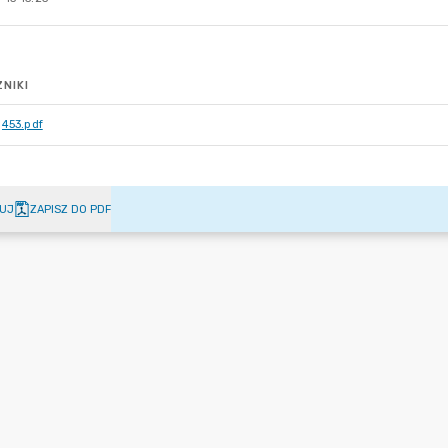
NIKI
453.pdf
UJ
ZAPISZ DO PDF