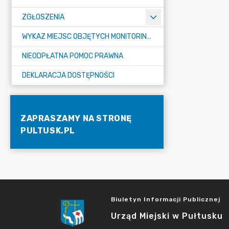
ZGŁOSZENIA
WYKAZ MIEJSC OBJĘTYCH MONITORINGIEM
NIEODPŁATNA POMOC PRAWNA
DEKLARACJA DOSTĘPNOŚCI
ZAPRASZAMY NA STRONĘ
PULTUSK.PL
Biuletyn Informacji Publicznej
Urząd Miejski w Pułtusku