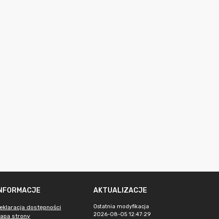
INFORMACJE
AKTUALIZACJE
Ostatnia modyfikacja
eklaracja dostępności
2026-08-05 12:47:29
apa strony