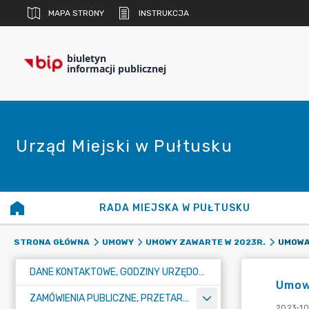
MAPA STRONY
INSTRUKCJA
biuletyn
informacji publicznej
Urząd Miejski w Pułtusku
RADA MIEJSKA W PUŁTUSKU
STRONA GŁÓWNA
UMOWY
UMOWY ZAWARTE W 2023R.
DANE KONTAKTOWE, GODZINY URZĘDOWANIA I NUMER KONTA BANKOWEGO
Umowa
ZAMÓWIENIA PUBLICZNE, PRZETARGI, KONKURSY
2023-10-