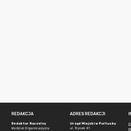
REDAKCJA
ADRES REDAKCJI
Redaktor Naczelny
Urząd Miejski w Pułtusku
D
Wydział Organizacjyjny
ul. Rynek 41
M