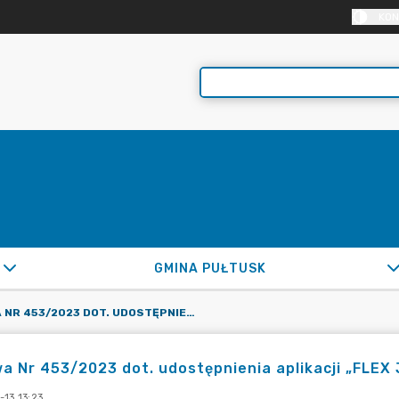
KON
GMINA PUŁTUSK
UMOWA NR 453/2023 DOT. UDOSTĘPNIENIA APLIKACJI „FLEX JST” W OPCJI PROJEKT
 Nr 453/2023 dot. udostępnienia aplikacji „FLEX 
13 13:23