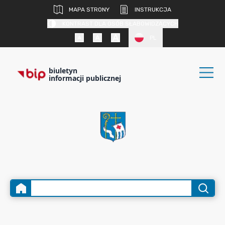
MAPA STRONY
INSTRUKCJA
KONTRAST DLA OSÓB SŁABOWIDZĄCYCH
PL
biuletyn
informacji publicznej