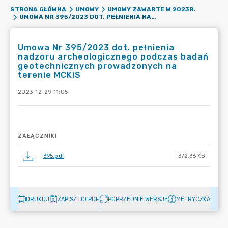
STRONA GŁÓWNA
UMOWY
UMOWY ZAWARTE W 2023R.
UMOWA NR 395/2023 DOT. PEŁNIENIA NADZORU ARCHEOLOGICZNEGO PODCZAS BADAŃ GEOTECHNICZNYCH PROWADZONYCH NA TERENIE MCKIS
Umowa Nr 395/2023 dot. pełnienia
nadzoru archeologicznego podczas badań
geotechnicznych prowadzonych na
terenie MCKiS
2023-12-29 11:05
ZAŁĄCZNIKI
395.pdf
372.36 KB
DRUKUJ
ZAPISZ DO PDF
POPRZEDNIE WERSJE
METRYCZKA