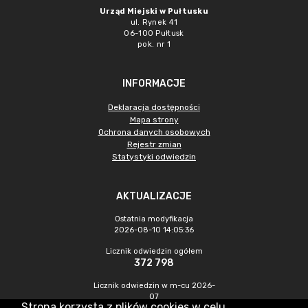
Urząd Miejski w Pułtusku
ul. Rynek 41
06-100 Pułtusk
pok. nr 1
INFORMACJE
Deklaracja dostępności
Mapa strony
Ochrona danych osobowych
Rejestr zmian
Statystyki odwiedzin
AKTUALIZACJE
Ostatnia modyfikacja
2026-08-10 14:05:36
Licznik odwiedzin ogółem
372 798
Licznik odwiedzin w m-cu 2026-
07
Strona korzysta z plików cookies w celu