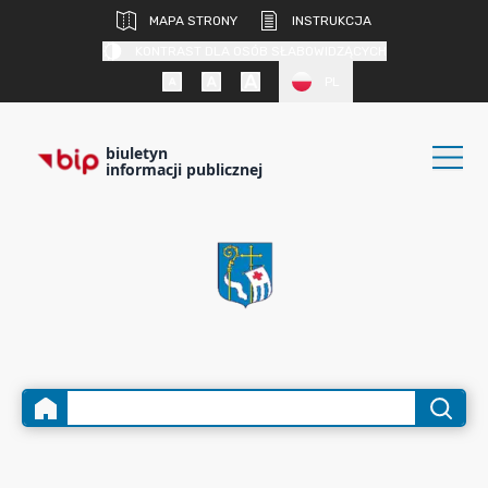
MAPA STRONY
INSTRUKCJA
KONTRAST DLA OSÓB SŁABOWIDZĄCYCH
PL
biuletyn
informacji publicznej