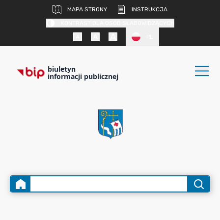
MAPA STRONY
INSTRUKCJA
KONTRAST DLA OSÓB SŁABOWIDZĄCYCH
PL
biuletyn
informacji publicznej