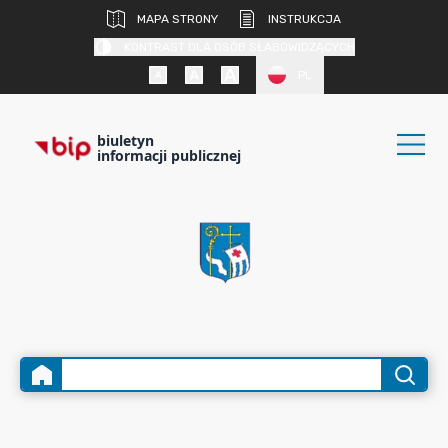
MAPA STRONY
INSTRUKCJA
KONTRAST DLA OSÓB SŁABOWIDZĄCYCH
PL
biuletyn
informacji publicznej