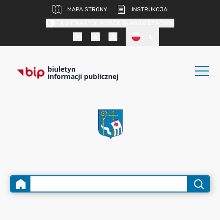
MAPA STRONY
INSTRUKCJA
KONTRAST DLA OSÓB SŁABOWIDZĄCYCH
PL
biuletyn
informacji publicznej