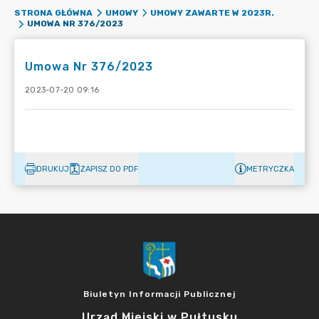
STRONA GŁÓWNA
UMOWY
UMOWY ZAWARTE W 2023R.
UMOWA NR 376/2023
Umowa Nr 376/2023
2023-07-20 09:16
DRUKUJ
ZAPISZ DO PDF
METRYCZKA
Biuletyn Informacji Publicznej
Urząd Miejski w Pułtusku