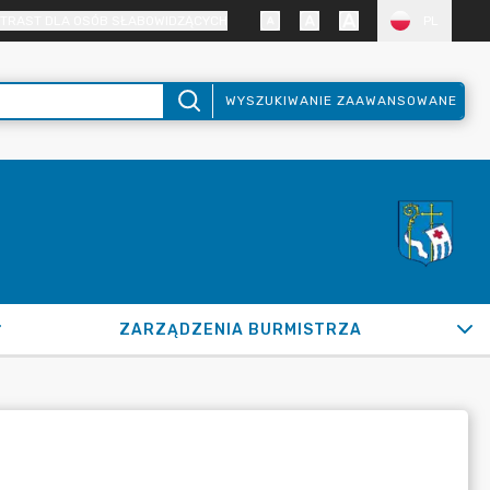
TRAST DLA OSÓB SŁABOWIDZĄCYCH
PL
WYSZUKIWANIE ZAAWANSOWANE
ZARZĄDZENIA BURMISTRZA