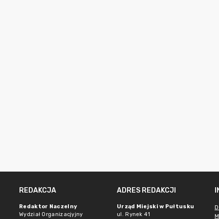
REDAKCJA
ADRES REDAKCJI
Redaktor Naczelny
Urząd Miejski w Pułtusku
D
Wydział Organizacjyjny
ul. Rynek 41
M