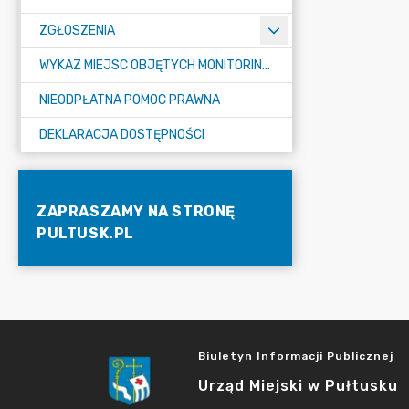
ZGŁOSZENIA
WYKAZ MIEJSC OBJĘTYCH MONITORINGIEM
NIEODPŁATNA POMOC PRAWNA
DEKLARACJA DOSTĘPNOŚCI
ZAPRASZAMY NA STRONĘ
PULTUSK.PL
Biuletyn Informacji Publicznej
Urząd Miejski w Pułtusku