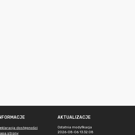
INFORMACJE
AKTUALIZACJE
Ostatnia modyfikacja
eklaracja dostępności
2026-08-06 13:32:08
apa strony