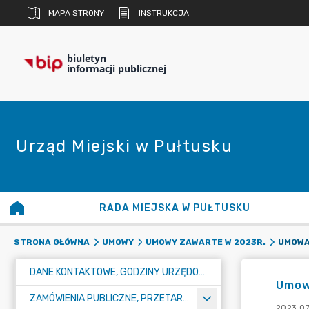
MAPA STRONY
INSTRUKCJA
biuletyn
informacji publicznej
Urząd Miejski w Pułtusku
RADA MIEJSKA W PUŁTUSKU
UMOWA
STRONA GŁÓWNA
UMOWY
UMOWY ZAWARTE W 2023R.
DANE KONTAKTOWE, GODZINY URZĘDOWANIA I NUMER KONTA BANKOWEGO
Umow
ZAMÓWIENIA PUBLICZNE, PRZETARGI, KONKURSY
2023-07