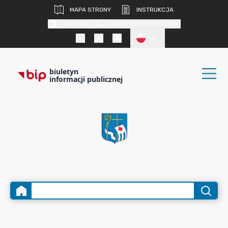
MAPA STRONY
INSTRUKCJA
KONTRAST DLA OSÓB SŁABOWIDZĄCYCH
PL
biuletyn
informacji publicznej