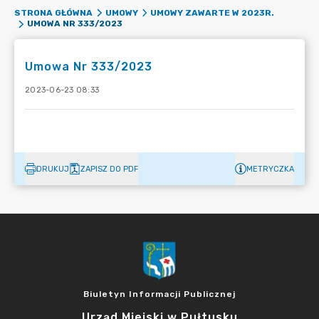
STRONA GŁÓWNA
UMOWY
UMOWY ZAWARTE W 2023R.
UMOWA NR 333/2023
Umowa Nr 333/2023
2023-06-23 08:33
DRUKUJ
ZAPISZ DO PDF
METRYCZKA
Biuletyn Informacji Publicznej
Urząd Miejski w Pułtusku