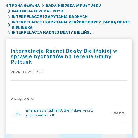
STRONA GŁÓWNA
RADA MIEJSKA W PUŁTUSKU
KADENCJA IX 2024 - 2029
INTERPELACJE I ZAPYTANIA RADNYCH
INTERPELACJE I ZAPYTANIA ZŁOŻONE PRZEZ RADNĄ BEATĘ
BIELIŃSKĄ
INTERPELACJA RADNEJ BEATY BIELIŃSKIEJ W SPRAWIE HYDRANTÓW NA TERENIE GMINY PUŁTUSK
Interpelacja Radnej Beaty Bielińskiej w
sprawie hydrantów na terenie Gminy
Pułtusk
2024-07-26 08:58
ZAŁĄCZNIKI
interpelacja radnej B. Bielińskiej wraz z
1.83 MB
odpowiedzią.pdf