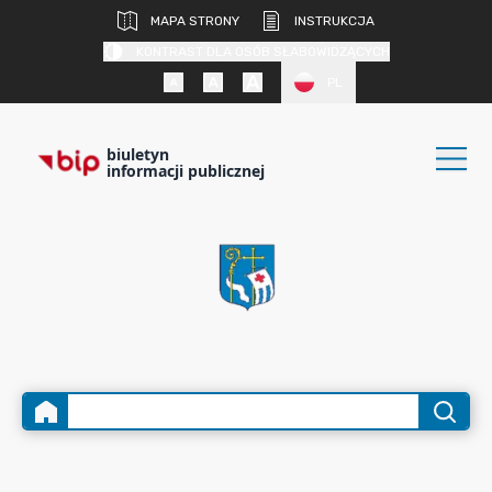
MAPA STRONY
INSTRUKCJA
KONTRAST DLA OSÓB SŁABOWIDZĄCYCH
PL
biuletyn
informacji publicznej