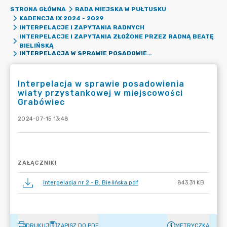
STRONA GŁÓWNA
RADA MIEJSKA W PUŁTUSKU
KADENCJA IX 2024 - 2029
INTERPELACJE I ZAPYTANIA RADNYCH
INTERPELACJE I ZAPYTANIA ZŁOŻONE PRZEZ RADNĄ BEATĘ
BIELIŃSKĄ
INTERPELACJA W SPRAWIE POSADOWIENIA WIATY PRZYSTANKOWEJ W MIEJSCOWOŚCI GRABÓWIEC
Interpelacja w sprawie posadowienia
wiaty przystankowej w miejscowości
Grabówiec
2024-07-15 13:48
ZAŁĄCZNIKI
interpelacja nr 2 - B. Bielińska.pdf
843.31 KB
DRUKUJ
ZAPISZ DO PDF
METRYCZKA