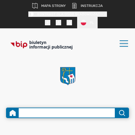
MAPA STRONY
INSTRUKCJA
KONTRAST DLA OSÓB SŁABOWIDZĄCYCH
PL
biuletyn
informacji publicznej