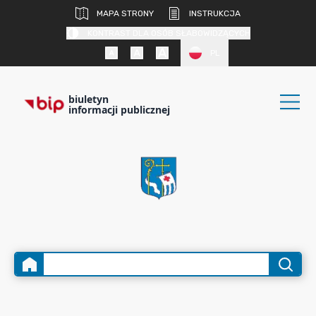
MAPA STRONY
INSTRUKCJA
KONTRAST DLA OSÓB SŁABOWIDZĄCYCH
PL
biuletyn
informacji publicznej