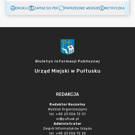
DRUKUJ
ZAPISZ DO PDF
POPRZEDNIE WERSJE
METRYCZKA
Biuletyn Informacji Publicznej
Urząd Miejski w Pułtusku
REDAKCJA
Redaktor Naczelny
Wydział Organizacjyjny
tel. +48 23 306 72 01
or@pultusk.pl
Administrator
Zespół Informatyków Urzędu
tel. +48 23 306 72 25