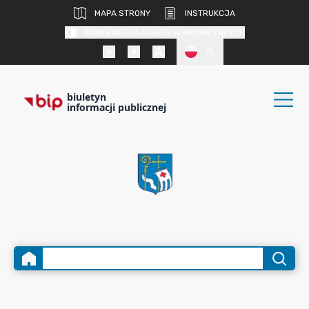
MAPA STRONY
INSTRUKCJA
KONTRAST DLA OSÓB SŁABOWIDZĄCYCH
PL
biuletyn
informacji publicznej