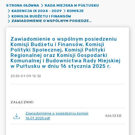
STRONA GŁÓWNA
RADA MIEJSKA W PUŁTUSKU
KADENCJA IX 2024 - 2029
KOMISJE
KOMISJA BUDŻETU I FINANSÓW
ZAWIADOMIENIE O WSPÓLNYM POSIEDZENIU KOMISJI BUDŻETU I FINANSÓW, KOMISJI POLITYKI SPOŁECZNEJ, KOMISJI POLITYKI REGIONALNEJ ORAZ KOMISJI GOSPODARKI KOMUNALNEJ I BUDOWNICTWA RADY MIEJSKIEJ W PUŁTUSKU W DNIU 16 STYCZNIA 2025 R.
Zawiadomienie o wspólnym posiedzeniu
Komisji Budżetu i Finansów, Komisji
Polityki Społecznej, Komisji Polityki
Regionalnej oraz Komisji Gospodarki
Komunalnej i Budownictwa Rady Miejskiej
w Pułtusku w dniu 16 stycznia 2025 r.
2025-01-09 12:32
ZAŁĄCZNIKI
Zawiadomienie o posiedzeniu komisji
466.53 KB
16.01.2025.pdf