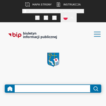
MAPA STRONY
INSTRUKCJA
KONTRAST DLA OSÓB SŁABOWIDZĄCYCH
PL
biuletyn
informacji publicznej