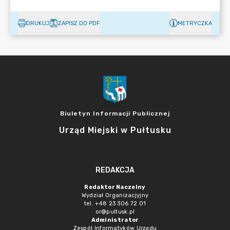
DRUKUJ
ZAPISZ DO PDF
METRYCZKA
Biuletyn Informacji Publicznej
Urząd Miejski w Pułtusku
REDAKCJA
Redaktor Naczelny
Wydział Organizacjyjny
tel. +48 23 306 72 01
or@pultusk.pl
Administrator
Zespół Informatyków Urzędu