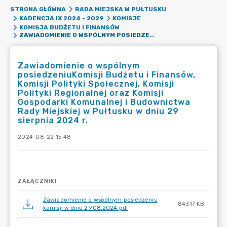
STRONA GŁÓWNA
RADA MIEJSKA W PUŁTUSKU
KADENCJA IX 2024 - 2029
KOMISJE
KOMISJA BUDŻETU I FINANSÓW
ZAWIADOMIENIE O WSPÓLNYM POSIEDZENIUKOMISJI BUDŻETU I FINANSÓW, KOMISJI POLITYKI SPOŁECZNEJ, KOMISJI POLITYKI REGIONALNEJ ORAZ KOMISJI GOSPODARKI KOMUNALNEJ I BUDOWNICTWA RADY MIEJSKIEJ W PUŁTUSKU W DNIU 29 SIERPNIA 2024 R.
Zawiadomienie o wspólnym
posiedzeniuKomisji Budżetu i Finansów,
Komisji Polityki Społecznej, Komisji
Polityki Regionalnej oraz Komisji
Gospodarki Komunalnej i Budownictwa
Rady Miejskiej w Pułtusku w dniu 29
sierpnia 2024 r.
2024-08-22 15:48
ZAŁĄCZNIKI
Zawiadomienie o wspólnym posiedzeniu
843.17 KB
komisji w dniu 29.08.2024.pdf