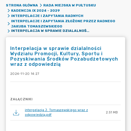
STRONA GŁÓWNA
RADA MIEJSKA W PUŁTUSKU
KADENCJA IX 2024 - 2029
INTERPELACJE I ZAPYTANIA RADNYCH
INTERPELACJE I ZAPYTANIA ZŁOŻONE PRZEZ RADNEGO
JAKUBA TOMASZEWSKIEGO
INTERPELACJA W SPRAWIE DZIALALNOŚCI WYDZIAŁU PROMOCJI, KULTURY, SPORTU I POZYSKIWANIA ŚRODKÓW POZABUDŻETOWYCH WRAZ Z ODPOWIEDZIĄ
Interpelacja w sprawie dzialalności
Wydziału Promocji, Kultury, Sportu i
Pozyskiwania Środków Pozabudżetowych
wraz z odpowiedzią
2024-11-20 14:27
ZAŁĄCZNIKI
interpelacja J. Tomaszewskiego wraz z
2.51 MB
odpowiedzią.pdf