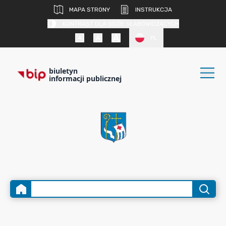
MAPA STRONY
INSTRUKCJA
KONTRAST DLA OSÓB SŁABOWIDZĄCYCH
PL
biuletyn
informacji publicznej