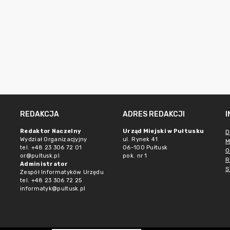
REDAKCJA
ADRES REDAKCJI
Redaktor Naczelny
Urząd Miejski w Pułtusku
D
Wydział Organizacjyjny
ul. Rynek 41
M
tel. +48 23 306 72 01
06-100 Pułtusk
O
or@pultusk.pl
pok. nr 1
R
Administrator
S
Zespół Informatyków Urzędu
tel. +48 23 306 72 25
informatyk@pultusk.pl