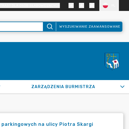
TRAST DLA OSÓB SŁABOWIDZĄCYCH
PL
WYSZUKIWANIE ZAAWANSOWANE
ZARZĄDZENIA BURMISTRZA
c parkingowych na ulicy Piotra Skargi