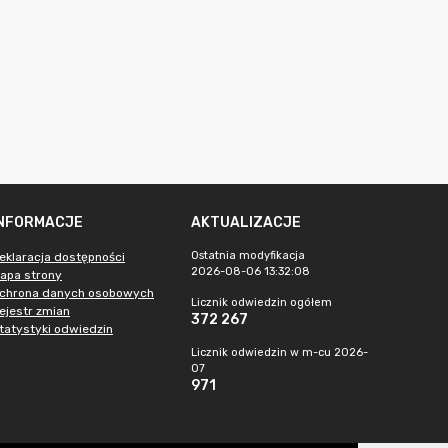
INFORMACJE
AKTUALIZACJE
Ostatnia modyfikacja
eklaracja dostępności
2026-08-06 13:32:08
apa strony
chrona danych osobowych
Licznik odwiedzin ogółem
ejestr zmian
372 267
tatystyki odwiedzin
Licznik odwiedzin w m-cu 2026-
07
971