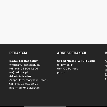
REDAKCJA
ADRES REDAKCJI
Redaktor Naczelny
Urząd Miejski w Pułtusku
D
Wydział Organizacjyjny
ul. Rynek 41
M
tel. +48 23 306 72 01
06-100 Pułtusk
O
or@pultusk.pl
pok. nr 1
R
Administrator
S
Zespół Informatyków Urzędu
tel. +48 23 306 72 25
informatyk@pultusk.pl