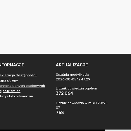
INFORMACJE
AKTUALIZACJE
Ostatnia modyfikacja
eklaracja dostępności
2026-08-05 12:47:29
apa strony
chrona danych osobowych
Licznik odwiedzin ogółem
ejestr zmian
372 064
tatystyki odwiedzin
Licznik odwiedzin w m-cu 2026-
07
768