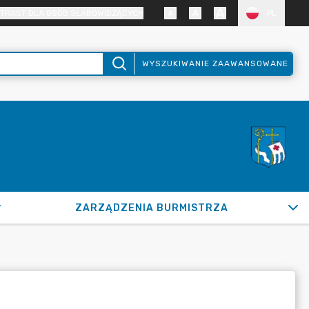
TRAST DLA OSÓB SŁABOWIDZĄCYCH
PL
WYSZUKIWANIE ZAAWANSOWANE
ZARZĄDZENIA BURMISTRZA