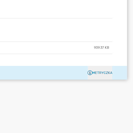
939.37 KB
METRYCZKA