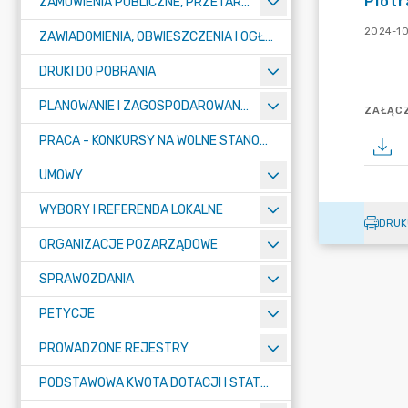
Piotr
ZAMÓWIENIA PUBLICZNE, PRZETARGI, KONKURSY
2024-10
ZAWIADOMIENIA, OBWIESZCZENIA I OGŁOSZENIA
DRUKI DO POBRANIA
PLANOWANIE I ZAGOSPODAROWANIE PRZESTRZENNE
ZAŁĄCZ
PRACA - KONKURSY NA WOLNE STANOWISKA
UMOWY
WYBORY I REFERENDA LOKALNE
DRUK
ORGANIZACJE POZARZĄDOWE
SPRAWOZDANIA
PETYCJE
PROWADZONE REJESTRY
PODSTAWOWA KWOTA DOTACJI I STATYSTYCZNA LICZBA UCZNIÓW