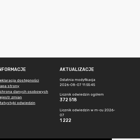
INFORMACJE
AKTUALIZACJE
Ostatnia modyfikacja
eklaracja dostępności
2026-08-07 11:55:45
apa strony
chrona danych osobowych
Licznik odwiedzin ogółem
ejestr zmian
372 518
tatystyki odwiedzin
Licznik odwiedzin w m-cu 2026-
07
1 222