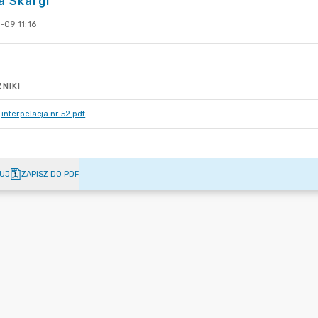
a Skargi
-09 11:16
NIKI
interpelacja nr 52.pdf
UJ
ZAPISZ DO PDF