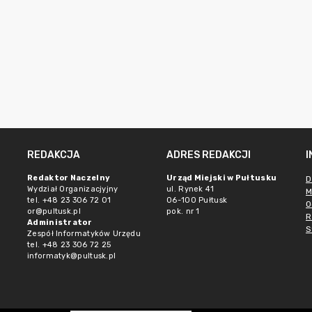
REDAKCJA
ADRES REDAKCJI
Redaktor Naczelny
Urząd Miejski w Pułtusku
D
Wydział Organizacjyjny
ul. Rynek 41
M
tel. +48 23 306 72 01
06-100 Pułtusk
O
or@pultusk.pl
pok. nr 1
R
Administrator
S
Zespół Informatyków Urzędu
tel. +48 23 306 72 25
informatyk@pultusk.pl