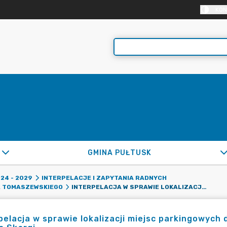
KON
GMINA PUŁTUSK
24 - 2029
INTERPELACJE I ZAPYTANIA RADNYCH
INTERPELACJA W SPRAWIE LOKALIZACJI MIEJSC PARKINGOWYCH DLA OSÓB NIEPEŁNOSPRAWNYCH NA ULICY PIOTRA SKARGI
A TOMASZEWSKIEGO
pelacja w sprawie lokalizacji miejsc parkingowych