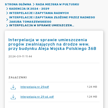
STRONA GŁÓWNA
RADA MIEJSKA W PUŁTUSKU
KADENCJA IX 2024 - 2029
INTERPELACJE I ZAPYTANIA RADNYCH
INTERPELACJE I ZAPYTANIA ZŁOŻONE PRZEZ RADNEGO
JAKUBA TOMASZEWSKIEGO
INTERPELACJA W SPRAWIE UMIESZCZENIA PROGÓW ZWALNIAJĄCYCH NA DRODZE WEW. PRZY BUDYNKU ALEJA WOJSKA POLSKIEGO 36B
Interpelacja w sprawie umieszczenia
progów zwalniających na drodze wew.
przy budynku Aleja Wojska Polskiego 36B
2024-09-11 11:44
ZAŁĄCZNIKI
Interpelacja nr 29.pdf
1.24 MB
Interpelacja nr 29 cd..pdf
1.24 MB