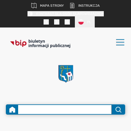
MAPA STRONY
INSTRUKCJA
KONTRAST DLA OSÓB SŁABOWIDZĄCYCH
PL
biuletyn
informacji publicznej