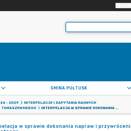
KON
GMINA PUŁTUSK
24 - 2029
INTERPELACJE I ZAPYTANIA RADNYCH
INTERPELACJA W SPRAWIE DOKONANIA NAPRAW I PRZYWRÓCENIA BOISKA PRZY UL. WIDOK DO STANU PIERWOTNEGO
A TOMASZEWSKIEGO
pelacja w sprawie dokonania napraw i przywrócenia