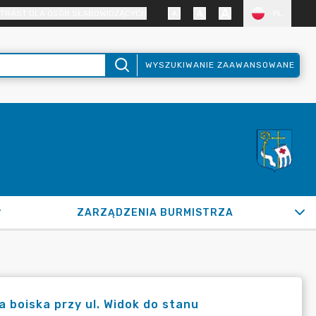
TRAST DLA OSÓB SŁABOWIDZĄCYCH
PL
WYSZUKIWANIE ZAAWANSOWANE
ZARZĄDZENIA BURMISTRZA
 boiska przy ul. Widok do stanu