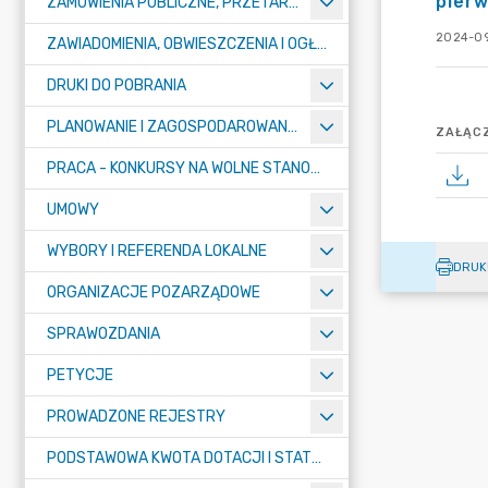
pier
ZAMÓWIENIA PUBLICZNE, PRZETARGI, KONKURSY
2024-09
ZAWIADOMIENIA, OBWIESZCZENIA I OGŁOSZENIA
DRUKI DO POBRANIA
PLANOWANIE I ZAGOSPODAROWANIE PRZESTRZENNE
ZAŁĄCZ
PRACA - KONKURSY NA WOLNE STANOWISKA
UMOWY
WYBORY I REFERENDA LOKALNE
DRUK
ORGANIZACJE POZARZĄDOWE
SPRAWOZDANIA
PETYCJE
PROWADZONE REJESTRY
PODSTAWOWA KWOTA DOTACJI I STATYSTYCZNA LICZBA UCZNIÓW