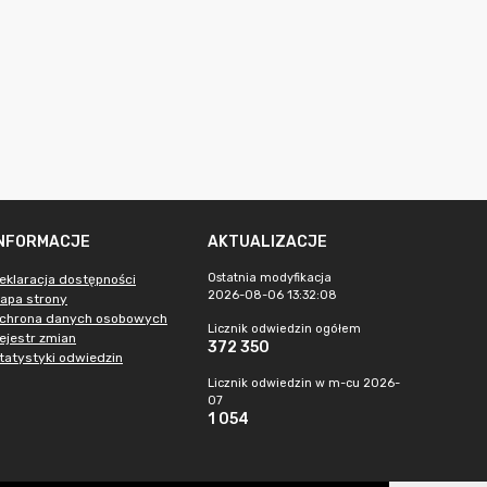
INFORMACJE
AKTUALIZACJE
Ostatnia modyfikacja
eklaracja dostępności
2026-08-06 13:32:08
apa strony
chrona danych osobowych
Licznik odwiedzin ogółem
ejestr zmian
372 350
tatystyki odwiedzin
Licznik odwiedzin w m-cu 2026-
07
1 054