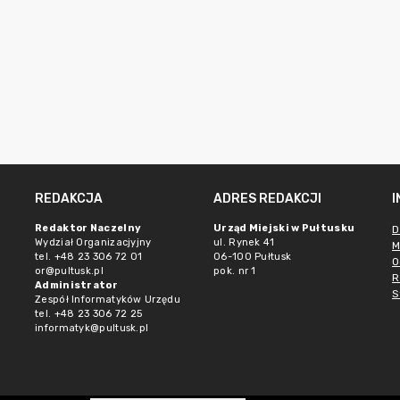
REDAKCJA
ADRES REDAKCJI
Redaktor Naczelny
Urząd Miejski w Pułtusku
D
Wydział Organizacjyjny
ul. Rynek 41
M
tel. +48 23 306 72 01
06-100 Pułtusk
O
or@pultusk.pl
pok. nr 1
R
Administrator
S
Zespół Informatyków Urzędu
tel. +48 23 306 72 25
informatyk@pultusk.pl