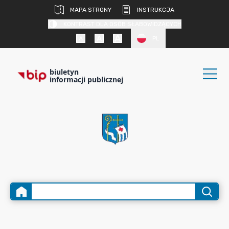
MAPA STRONY
INSTRUKCJA
KONTRAST DLA OSÓB SŁABOWIDZĄCYCH
PL
biuletyn
informacji publicznej