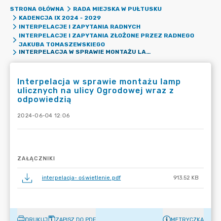
STRONA GŁÓWNA
RADA MIEJSKA W PUŁTUSKU
KADENCJA IX 2024 - 2029
INTERPELACJE I ZAPYTANIA RADNYCH
INTERPELACJE I ZAPYTANIA ZŁOŻONE PRZEZ RADNEGO
JAKUBA TOMASZEWSKIEGO
INTERPELACJA W SPRAWIE MONTAŻU LAMP ULICZNYCH NA ULICY OGRODOWEJ WRAZ Z ODPOWIEDZIĄ
Interpelacja w sprawie montażu lamp
ulicznych na ulicy Ogrodowej wraz z
odpowiedzią
2024-06-04 12:06
ZAŁĄCZNIKI
interpelacja- oświetlenie.pdf
913.52 KB
DRUKUJ
ZAPISZ DO PDF
METRYCZKA