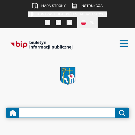
MAPA STRONY
INSTRUKCJA
KONTRAST DLA OSÓB SŁABOWIDZĄCYCH
PL
biuletyn
informacji publicznej