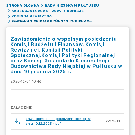
STRONA GŁÓWNA
RADA MIEJSKA W PUŁTUSKU
KADENCJA IX 2024 - 2029
KOMISJE
KOMISJA REWIZYJNA
ZAWIADOMIENIE O WSPÓLNYM POSIEDZENIU KOMISJI BUDŻETU I FINANSÓW, KOMISJI REWIZYJNEJ, KOMISJI POLITYKI SPOŁECZNEJ,KOMISJI POLITYKI REGIONALNEJ ORAZ KOMISJI GOSPODARKI KOMUNALNEJ I BUDOWNICTWA RADY MIEJSKIEJ W PUŁTUSKU W DNIU 10 GRUDNIA 2025 R.
Zawiadomienie o wspólnym posiedzeniu
Komisji Budżetu i Finansów, Komisji
Rewizyjnej, Komisji Polityki
Społecznej,Komisji Polityki Regionalnej
oraz Komisji Gospodarki Komunalnej i
Budownictwa Rady Miejskiej w Pułtusku w
dniu 10 grudnia 2025 r.
2025-12-04 10:46
ZAŁĄCZNIKI
Zawiadomienie o poiedzeniu komisji w
382.25 KB
dniu 10.12.2025 r..pdf