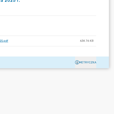
a 2025 r.
25.pdf
634.76 KB
METRYCZKA