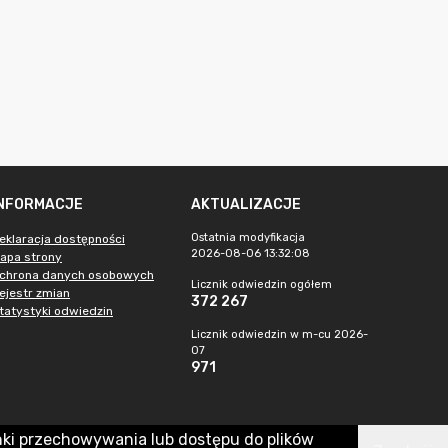
INFORMACJE
AKTUALIZACJE
Ostatnia modyfikacja
eklaracja dostępności
2026-08-06 13:32:08
apa strony
chrona danych osobowych
Licznik odwiedzin ogółem
ejestr zmian
372 267
tatystyki odwiedzin
Licznik odwiedzin w m-cu 2026-
07
971
nki przechowywania lub dostępu do plików