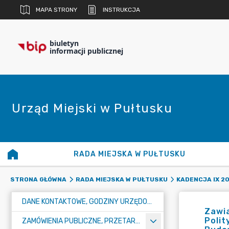
MAPA STRONY
INSTRUKCJA
biuletyn
informacji publicznej
Urząd Miejski w Pułtusku
RADA MIEJSKA W PUŁTUSKU
STRONA GŁÓWNA
RADA MIEJSKA W PUŁTUSKU
KADENCJA IX 20
DANE KONTAKTOWE, GODZINY URZĘDOWANIA I NUMER KONTA BANKOWEGO
Zawia
Polit
ZAMÓWIENIA PUBLICZNE, PRZETARGI, KONKURSY