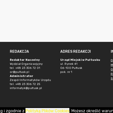
REDAKCJA
ADRES REDAKCJI
Redaktor Naczelny
Urząd Miejski w Pułtusku
D
Wydział Organizacjyjny
ul. Rynek 41
M
tel. +48 23 306 72 01
06-100 Pułtusk
O
or@pultusk.pl
pok. nr 1
R
Administrator
S
Zespół Informatyków Urzędu
tel. +48 23 306 72 25
informatyk@pultusk.pl
ug i zgodnie z
Polityką Plików Cookies
. Możesz określić waru