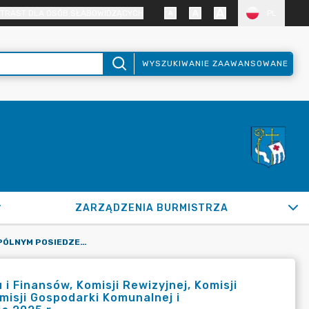
TRAST DLA OSÓB SŁABOWIDZĄCYCH
PL
WYSZUKIWANIE ZAAWANSOWANE
ZARZĄDZENIA BURMISTRZA
ZAWIADOMIENIE O WSPÓLNYM POSIEDZENIU KOMISJI BUDŻETU I FINANSÓW, KOMISJI REWIZYJNEJ, KOMISJI POLITYKI REGIONALNEJ, KOMISJI POLITYKI SPOŁECZNEJ ORAZ KOMISJI GOSPODARKI KOMUNALNEJ I BUDOWNICTWA RADY MIEJSKIEJ W PUŁTUSKU W DNIU 5 CZERWCA 2025 R.
 Finansów, Komisji Rewizyjnej, Komisji
omisji Gospodarki Komunalnej i