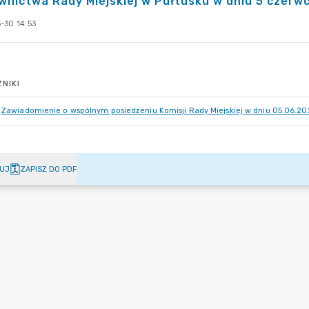
nictwa Rady Miejskiej w Pułtusku w dniu 5 czerwc
-30 14:53
NIKI
Zawiadomienie o wspólnym posiedzeniu Komisji Rady Miejskiej w dniu 05.06.20
UJ
ZAPISZ DO PDF