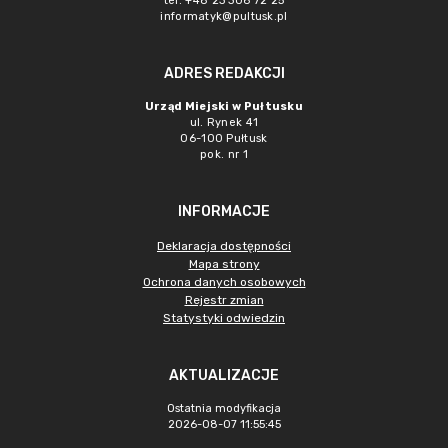
tel. +48 23 306 72 25
informatyk@pultusk.pl
ADRES REDAKCJI
Urząd Miejski w Pułtusku
ul. Rynek 41
06-100 Pułtusk
pok. nr 1
INFORMACJE
Deklaracja dostępności
Mapa strony
Ochrona danych osobowych
Rejestr zmian
Statystyki odwiedzin
AKTUALIZACJE
Ostatnia modyfikacja
2026-08-07 11:55:45