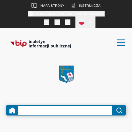
MAPA STRONY
INSTRUKCJA
KONTRAST DLA OSÓB SŁABOWIDZĄCYCH
PL
biuletyn
informacji publicznej