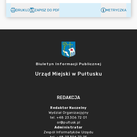
DRUKUJ
ZAPISZ DO PDF
METRYCZKA
Biuletyn Informacji Publicznej
Urząd Miejski w Pułtusku
REDAKCJA
Redaktor Naczelny
Wydział Organizacjyjny
tel. +48 23 306 72 01
or@pultusk.pl
Administrator
Zespół Informatyków Urzędu