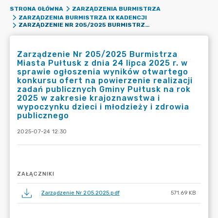
STRONA GŁÓWNA
ZARZĄDZENIA BURMISTRZA
ZARZĄDZENIA BURMISTRZA IX KADENCJI
ZARZĄDZENIE NR 205/2025 BURMISTRZA MIASTA PUŁTUSK Z DNIA 24 LIPCA 2025 R. W SPRAWIE OGŁOSZENIA WYNIKÓW OTWARTEGO KONKURSU OFERT NA POWIERZENIE REALIZACJI ZADAŃ PUBLICZNYCH GMINY PUŁTUSK NA ROK 2025 W ZAKRESIE KRAJOZNAWSTWA I WYPOCZYNKU DZIECI I MŁODZIEŻY I ZDROWIA PUBLICZNEGO
Zarządzenie Nr 205/2025 Burmistrza
Miasta Pułtusk z dnia 24 lipca 2025 r. w
sprawie ogłoszenia wyników otwartego
konkursu ofert na powierzenie realizacji
zadań publicznych Gminy Pułtusk na rok
2025 w zakresie krajoznawstwa i
wypoczynku dzieci i młodzieży i zdrowia
publicznego
2025-07-24 12:30
ZAŁĄCZNIKI
Zarządzenie Nr 205.2025.pdf
571.69 KB