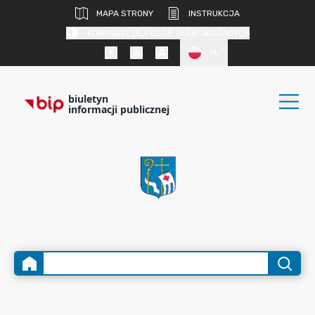
MAPA STRONY
INSTRUKCJA
KONTRAST DLA OSÓB SŁABOWIDZĄCYCH
PL
biuletyn
informacji publicznej