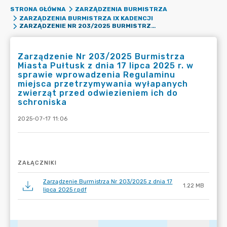
STRONA GŁÓWNA
ZARZĄDZENIA BURMISTRZA
ZARZĄDZENIA BURMISTRZA IX KADENCJI
ZARZĄDZENIE NR 203/2025 BURMISTRZA MIASTA PUŁTUSK Z DNIA 17 LIPCA 2025 R. W SPRAWIE WPROWADZENIA REGULAMINU MIEJSCA PRZETRZYMYWANIA WYŁAPANYCH ZWIERZĄT PRZED ODWIEZIENIEM ICH DO SCHRONISKA
Zarządzenie Nr 203/2025 Burmistrza
Miasta Pułtusk z dnia 17 lipca 2025 r. w
sprawie wprowadzenia Regulaminu
miejsca przetrzymywania wyłapanych
zwierząt przed odwiezieniem ich do
schroniska
2025-07-17 11:06
ZAŁĄCZNIKI
Zarządzenie Burmistrza Nr 203/2025 z dnia 17
1.22 MB
lipca 2025 r.pdf