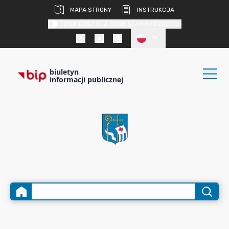
MAPA STRONY
INSTRUKCJA
KONTRAST DLA OSÓB SŁABOWIDZĄCYCH
PL
biuletyn
informacji publicznej