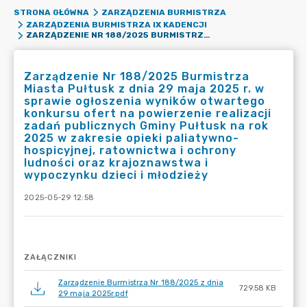
STRONA GŁÓWNA
ZARZĄDZENIA BURMISTRZA
ZARZĄDZENIA BURMISTRZA IX KADENCJI
ZARZĄDZENIE NR 188/2025 BURMISTRZA MIASTA PUŁTUSK Z DNIA 29 MAJA 2025 R. W SPRAWIE OGŁOSZENIA WYNIKÓW OTWARTEGO KONKURSU OFERT NA POWIERZENIE REALIZACJI ZADAŃ PUBLICZNYCH GMINY PUŁTUSK NA ROK 2025 W ZAKRESIE OPIEKI PALIATYWNO-HOSPICYJNEJ, RATOWNICTWA I OCHRONY LUDNOŚCI ORAZ KRAJOZNAWSTWA I WYPOCZYNKU DZIECI I MŁODZIEŻY
Zarządzenie Nr 188/2025 Burmistrza
Miasta Pułtusk z dnia 29 maja 2025 r. w
sprawie ogłoszenia wyników otwartego
konkursu ofert na powierzenie realizacji
zadań publicznych Gminy Pułtusk na rok
2025 w zakresie opieki paliatywno-
hospicyjnej, ratownictwa i ochrony
ludności oraz krajoznawstwa i
wypoczynku dzieci i młodzieży
2025-05-29 12:58
ZAŁĄCZNIKI
Zarządzenie Burmistrza Nr 188/2025 z dnia
729.58 KB
29 maja 2025r.pdf