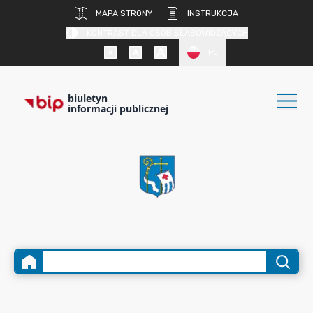
MAPA STRONY
INSTRUKCJA
KONTRAST DLA OSÓB SŁABOWIDZĄCYCH
PL
biuletyn
informacji publicznej