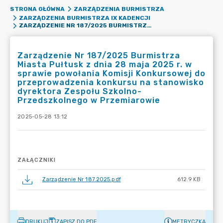
STRONA GŁÓWNA
ZARZĄDZENIA BURMISTRZA
ZARZĄDZENIA BURMISTRZA IX KADENCJI
ZARZĄDZENIE NR 187/2025 BURMISTRZA MIASTA PUŁTUSK Z DNIA 28 MAJA 2025 R. W SPRAWIE POWOŁANIA KOMISJI KONKURSOWEJ DO PRZEPROWADZENIA KONKURSU NA STANOWISKO DYREKTORA ZESPOŁU SZKOLNO-PRZEDSZKOLNEGO W PRZEMIAROWIE
Zarządzenie Nr 187/2025 Burmistrza
Miasta Pułtusk z dnia 28 maja 2025 r. w
sprawie powołania Komisji Konkursowej do
przeprowadzenia konkursu na stanowisko
dyrektora Zespołu Szkolno-
Przedszkolnego w Przemiarowie
2025-05-28 13:12
ZAŁĄCZNIKI
Zarządzenie Nr 187.2025.pdf
612.9 KB
DRUKUJ
ZAPISZ DO PDF
METRYCZKA