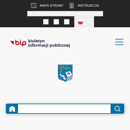
MAPA STRONY
INSTRUKCJA
KONTRAST DLA OSÓB SŁABOWIDZĄCYCH
PL
biuletyn
informacji publicznej