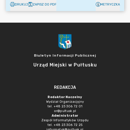
DRUKUJ
ZAPISZ DO PDF
METRYCZKA
Biuletyn Informacji Publicznej
Urząd Miejski w Pułtusku
REDAKCJA
Redaktor Naczelny
Wydział Organizacjyjny
tel. +48 23 306 72 01
or@pultusk.pl
Administrator
Zespół Informatyków Urzędu
tel. +48 23 306 72 25
informatyk@pultusk.pl