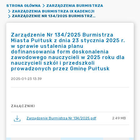
STRONA GŁÓWNA
ZARZĄDZENIA BURMISTRZA
ZARZĄDZENIA BURMISTRZA IX KADENCJI
ZARZĄDZENIE NR 134/2025 BURMISTRZA MIASTA PUŁTUSK Z DNIA 23 STYCZNIA 2025 R. W SPRAWIE USTALENIA PLANU DOFINANSOWANIA FORM DOSKONALENIA ZAWODOWEGO NAUCZYCIELI W 2025 ROKU DLA NAUCZYCIELI SZKÓŁ I PRZEDSZKOLI PROWADZONYCH PRZEZ GMINĘ PUŁTUSK
Zarządzenie Nr 134/2025 Burmistrza
Miasta Pułtusk z dnia 23 stycznia 2025 r.
w sprawie ustalenia planu
dofinansowania form doskonalenia
zawodowego nauczycieli w 2025 roku dla
nauczycieli szkół i przedszkoli
prowadzonych przez Gminę Pułtusk
2025-01-23 13:39
ZAŁĄCZNIKI
Zarządzenie Burmistrza Nr 134/2025.pdf
2.49 MB