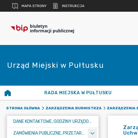
MAPA STRONY
INSTRUKCJA
biuletyn
informacji publicznej
Urząd Miejski w Pułtusku
RADA MIEJSKA W PUŁTUSKU
STRONA GŁÓWNA
ZARZĄDZENIA BURMISTRZA
ZARZĄDZENIA B
DANE KONTAKTOWE, GODZINY URZĘDOWANIA I NUMER KONTA BANKOWEGO
Zarzą
Uchw
ZAMÓWIENIA PUBLICZNE, PRZETARGI, KONKURSY