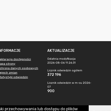
INFORMACJE
AKTUALIZACJE
Ostatnia modyfikacja
eklaracja dostępności
2026-08-06 11:26:31
apa strony
chrona danych osobowych
Licznik odwiedzin ogółem
ejestr zmian
372 196
tatystyki odwiedzin
Licznik odwiedzin w m-cu 2026-
07
900
nki przechowywania lub dostępu do plików