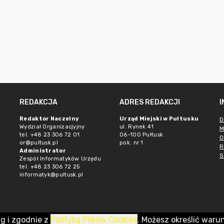
REDAKCJA
ADRES REDAKCJI
Redaktor Naczelny
Urząd Miejski w Pułtusku
D
Wydział Organizacjyjny
ul. Rynek 41
M
tel. +48 23 306 72 01
06-100 Pułtusk
O
or@pultusk.pl
pok. nr 1
R
Administrator
S
Zespół Informatyków Urzędu
tel. +48 23 306 72 25
informatyk@pultusk.pl
ug i zgodnie z
Polityką Plików Cookies
. Możesz określić waru