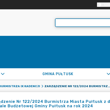
KON
GMINA PUŁTUSK
ZARZĄDZENIE NR 122/2024 BURMISTRZA MIASTA PUŁTUSK Z DNIA 31 GRUDNIA 2024 R. W SPRAWIE ZMIAN W UCHWALE BUDŻETOWEJ GMINY PUŁTUSK NA R
URMISTRZA IX KADENCJI
dzenie Nr 122/2024 Burmistrza Miasta Pułtusk z d
ale Budżetowej Gminy Pułtusk na rok 2024