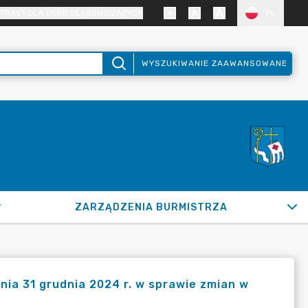
TRAST DLA OSÓB SŁABOWIDZĄCYCH
PL
WYSZUKIWANIE ZAAWANSOWANE
ZARZĄDZENIA BURMISTRZA
OK 2024
nia 31 grudnia 2024 r. w sprawie zmian w