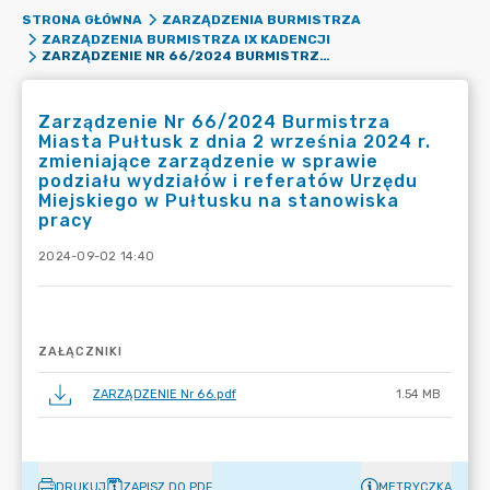
STRONA GŁÓWNA
ZARZĄDZENIA BURMISTRZA
ZARZĄDZENIA BURMISTRZA IX KADENCJI
ZARZĄDZENIE NR 66/2024 BURMISTRZA MIASTA PUŁTUSK Z DNIA 2 WRZEŚNIA 2024 R. ZMIENIAJĄCE ZARZĄDZENIE W SPRAWIE PODZIAŁU WYDZIAŁÓW I REFERATÓW URZĘDU MIEJSKIEGO W PUŁTUSKU NA STANOWISKA PRACY
Zarządzenie Nr 66/2024 Burmistrza
Miasta Pułtusk z dnia 2 września 2024 r.
zmieniające zarządzenie w sprawie
podziału wydziałów i referatów Urzędu
Miejskiego w Pułtusku na stanowiska
pracy
2024-09-02 14:40
ZAŁĄCZNIKI
ZARZĄDZENIE Nr 66.pdf
1.54 MB
DRUKUJ
ZAPISZ DO PDF
METRYCZKA