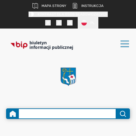
MAPA STRONY
INSTRUKCJA
KONTRAST DLA OSÓB SŁABOWIDZĄCYCH
PL
biuletyn
informacji publicznej