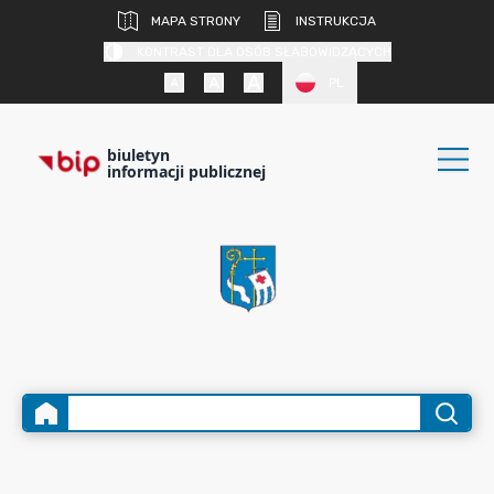
MAPA STRONY
INSTRUKCJA
KONTRAST DLA OSÓB SŁABOWIDZĄCYCH
PL
biuletyn
informacji publicznej