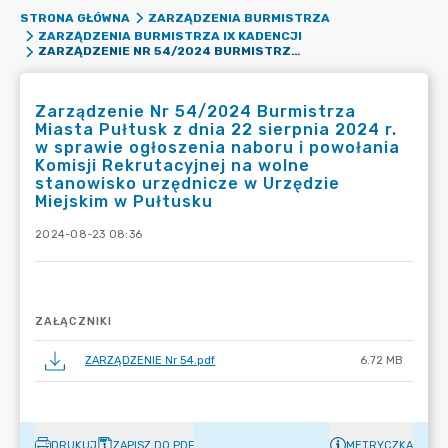
STRONA GŁÓWNA
ZARZĄDZENIA BURMISTRZA
ZARZĄDZENIA BURMISTRZA IX KADENCJI
ZARZĄDZENIE NR 54/2024 BURMISTRZA MIASTA PUŁTUSK Z DNIA 22 SIERPNIA 2024 R. W SPRAWIE OGŁOSZENIA NABORU I POWOŁANIA KOMISJI REKRUTACYJNEJ NA WOLNE STANOWISKO URZĘDNICZE W URZĘDZIE MIEJSKIM W PUŁTUSKU
Zarządzenie Nr 54/2024 Burmistrza
Miasta Pułtusk z dnia 22 sierpnia 2024 r.
w sprawie ogłoszenia naboru i powołania
Komisji Rekrutacyjnej na wolne
stanowisko urzędnicze w Urzędzie
Miejskim w Pułtusku
2024-08-23 08:36
ZAŁĄCZNIKI
ZARZĄDZENIE Nr 54.pdf
6.72 MB
DRUKUJ
ZAPISZ DO PDF
METRYCZKA