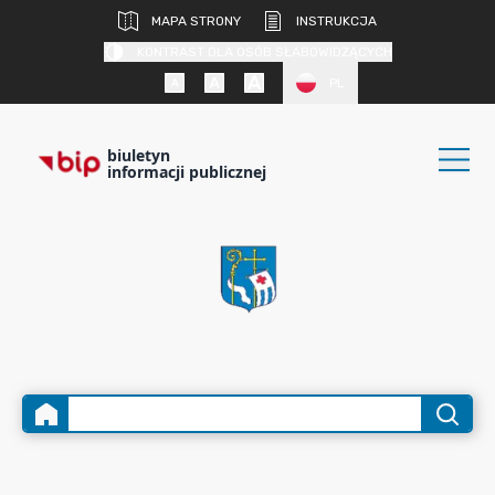
MAPA STRONY
INSTRUKCJA
KONTRAST DLA OSÓB SŁABOWIDZĄCYCH
PL
biuletyn
informacji publicznej