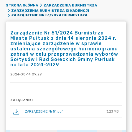
STRONA GŁÓWNA
ZARZĄDZENIA BURMISTRZA
ZARZĄDZENIA BURMISTRZA IX KADENCJI
ZARZĄDZENIE NR 51/2024 BURMISTRZA MIASTA PUŁTUSK Z DNIA 14 SIERPNIA 2024 R. ZMIENIAJĄCE ZARZĄDZENIE W SPRAWIE USTALENIA SZCZEGÓŁOWEGO HARMONOGRAMU ZEBRAŃ W CELU PRZEPROWADZENIA WYBORÓW SOŁTYSÓW I RAD SOŁECKICH GMINY PUŁTUSK NA LATA 2024-2029
Zarządzenie Nr 51/2024 Burmistrza
Miasta Pułtusk z dnia 14 sierpnia 2024 r.
zmieniające zarządzenie w sprawie
ustalenia szczegółowego harmonogramu
zebrań w celu przeprowadzenia wyborów
Sołtysów i Rad Sołeckich Gminy Pułtusk
na lata 2024-2029
2024-08-14 09:29
ZAŁĄCZNIKI
ZARZĄDZENIE Nr 51.pdf
3.23 MB