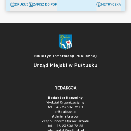
DRUKUJ
ZAPISZ DO PDF
METRYCZKA
Biuletyn Informacji Publicznej
Urząd Miejski w Pułtusku
REDAKCJA
Redaktor Naczelny
Wydział Organizacjyjny
tel. +48 23 306 72 01
or@pultusk.pl
Administrator
Zespół Informatyków Urzędu
tel. +48 23 306 72 25
informatyk@pultusk.pl