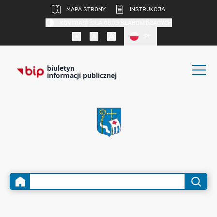
MAPA STRONY
INSTRUKCJA
KONTRAST DLA OSÓB SŁABOWIDZĄCYCH
PL
biuletyn
informacji publicznej