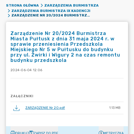
STRONA GŁÓWNA
ZARZĄDZENIA BURMISTRZA
ZARZĄDZENIA BURMISTRZA IX KADENCJI
ZARZĄDZENIE NR 20/2024 BURMISTRZA MIASTA PUŁTUSK Z DNIA 31 MAJA 2024 R. W SPRAWIE PRZENIESIENIA PRZEDSZKOLA MIEJSKIEGO NR 5 W PUŁTUSKU DO BUDYNKU PRZY UL. ŻWIRKI I WIGURY 2 NA CZAS REMONTU BUDYNKU PRZEDSZKOLA
Zarządzenie Nr 20/2024 Burmistrza
Miasta Pułtusk z dnia 31 maja 2024 r. w
sprawie przeniesienia Przedszkola
Miejskiego Nr 5 w Pułtusku do budynku
przy ul. Żwirki i Wigury 2 na czas remontu
budynku przedszkola
2024-06-04 12:06
ZAŁĄCZNIKI
ZARZĄDZENIE Nr 20.pdf
1.13 MB
DRUKUJ
ZAPISZ DO PDF
METRYCZKA