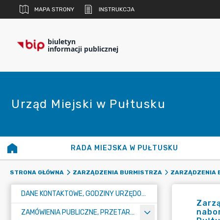
MAPA STRONY
INSTRUKCJA
biuletyn
informacji publicznej
Urząd Miejski w Pułtusku
RADA MIEJSKA W PUŁTUSKU
STRONA GŁÓWNA
ZARZĄDZENIA BURMISTRZA
ZARZĄDZENIA B
DANE KONTAKTOWE, GODZINY URZĘDOWANIA I NUMER KONTA BANKOWEGO
Zarzą
nabor
ZAMÓWIENIA PUBLICZNE, PRZETARGI, KONKURSY