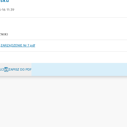
usku
-16 11:39
NIKI
ZARZĄDZENIE Nr 7.pdf
UJ
ZAPISZ DO PDF