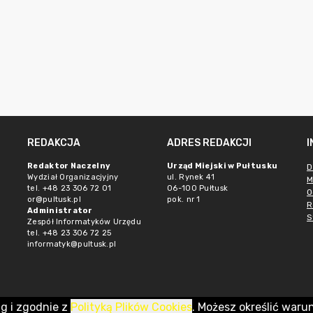
REDAKCJA
ADRES REDAKCJI
Redaktor Naczelny
Urząd Miejski w Pułtusku
D
Wydział Organizacjyjny
ul. Rynek 41
M
tel. +48 23 306 72 01
06-100 Pułtusk
O
or@pultusk.pl
pok. nr 1
R
Administrator
S
Zespół Informatyków Urzędu
tel. +48 23 306 72 25
informatyk@pultusk.pl
ug i zgodnie z
Polityką Plików Cookies
. Możesz określić waru