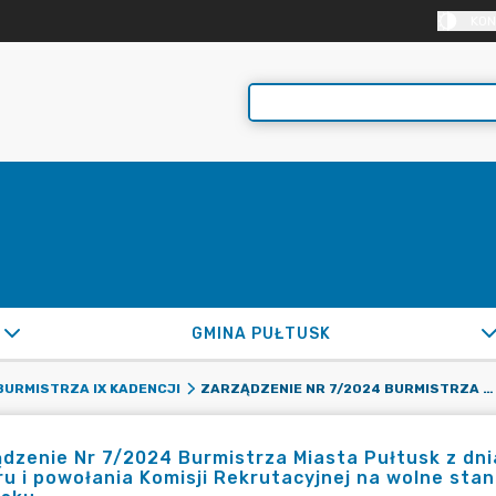
KON
GMINA PUŁTUSK
ZARZĄDZENIE NR 7/2024 BURMISTRZA MIASTA PUŁTUSK Z DNIA 16 MAJA 2024 R. W SPRAWIE OGŁOSZENIA NABORU I POWOŁANIA KOMISJI REKRUTACYJNEJ NA WOLNE STANOWISKO URZĘDNICZE W URZĘDZIE MIEJSKIM W PUŁTUSKU
URMISTRZA IX KADENCJI
dzenie Nr 7/2024 Burmistrza Miasta Pułtusk z dni
u i powołania Komisji Rekrutacyjnej na wolne sta