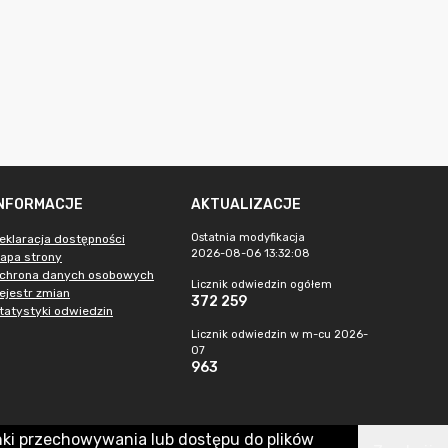
INFORMACJE
AKTUALIZACJE
Ostatnia modyfikacja
eklaracja dostępności
2026-08-06 13:32:08
apa strony
chrona danych osobowych
Licznik odwiedzin ogółem
ejestr zmian
372 259
tatystyki odwiedzin
Licznik odwiedzin w m-cu 2026-
07
963
nki przechowywania lub dostępu do plików