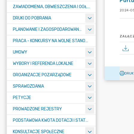
Pułt
ZAWIADOMIENIA, OBWIESZCZENIA I OGŁOSZENIA
2024-05
DRUKI DO POBRANIA
PLANOWANIE I ZAGOSPODAROWANIE PRZESTRZENNE
ZAŁĄCZ
PRACA - KONKURSY NA WOLNE STANOWISKA
UMOWY
WYBORY I REFERENDA LOKALNE
DRUK
ORGANIZACJE POZARZĄDOWE
SPRAWOZDANIA
PETYCJE
PROWADZONE REJESTRY
PODSTAWOWA KWOTA DOTACJI I STATYSTYCZNA LICZBA UCZNIÓW
KONSULTACJE SPOŁECZNE