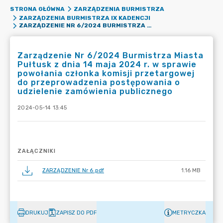
STRONA GŁÓWNA
ZARZĄDZENIA BURMISTRZA
ZARZĄDZENIA BURMISTRZA IX KADENCJI
ZARZĄDZENIE NR 6/2024 BURMISTRZA MIASTA PUŁTUSK Z DNIA 14 MAJA 2024 R. W SPRAWIE POWOŁANIA CZŁONKA KOMISJI PRZETARGOWEJ DO PRZEPROWADZENIA POSTĘPOWANIA O UDZIELENIE ZAMÓWIENIA PUBLICZNEGO
Zarządzenie Nr 6/2024 Burmistrza Miasta
Pułtusk z dnia 14 maja 2024 r. w sprawie
powołania członka komisji przetargowej
do przeprowadzenia postępowania o
udzielenie zamówienia publicznego
2024-05-14 13:45
ZAŁĄCZNIKI
ZARZĄDZENIE Nr 6.pdf
1.16 MB
DRUKUJ
ZAPISZ DO PDF
METRYCZKA