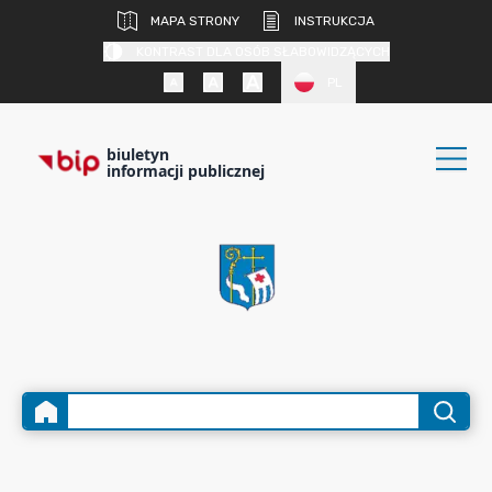
MAPA STRONY
INSTRUKCJA
KONTRAST DLA OSÓB SŁABOWIDZĄCYCH
PL
biuletyn
informacji publicznej