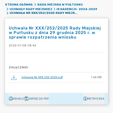
STRONA GŁÓWNA
RADA MIEJSKA W PUŁTUSKU
UCHWAŁY RADY MIEJSKIEJ
IX KADENCJI- 2024-2029
UCHWAŁA NR XXX/252/2025 RADY MIEJSKIEJ W PUŁTUSKU Z DNIA 29 GRUDNIA 2025 R. W SPRAWIE ROZPATRZENIA WNIOSKU
Uchwała Nr XXX/252/2025 Rady Miejskiej
w Pułtusku z dnia 29 grudnia 2025 r. w
sprawie rozpatrzenia wniosku
2026-01-08 08:46
ZAŁĄCZNIKI
Uchwała Nr XXX.252.2025.pdf
1.64 MB
DRUKUJ
ZAPISZ DO PDF
METRYCZKA