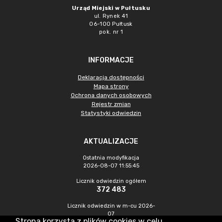
Urząd Miejski w Pułtusku
ul. Rynek 41
06-100 Pułtusk
pok. nr 1
INFORMACJE
Deklaracja dostępności
Mapa strony
Ochrona danych osobowych
Rejestr zmian
Statystyki odwiedzin
AKTUALIZACJE
Ostatnia modyfikacja
2026-08-07 11:55:45
Licznik odwiedzin ogółem
372 483
Licznik odwiedzin w m-cu 2026-
07
Strona korzysta z plików cookies w celu