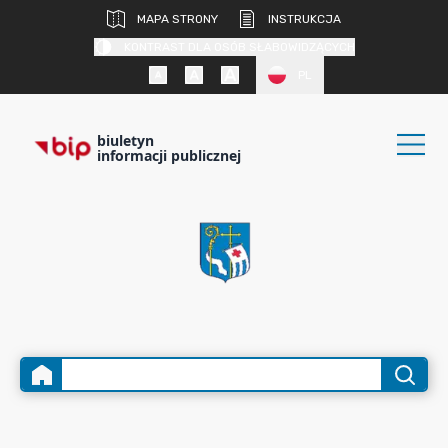
MAPA STRONY
INSTRUKCJA
KONTRAST DLA OSÓB SŁABOWIDZĄCYCH
PL
biuletyn
informacji publicznej