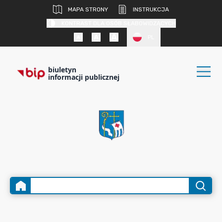
MAPA STRONY
INSTRUKCJA
KONTRAST DLA OSÓB SŁABOWIDZĄCYCH
PL
biuletyn
informacji publicznej