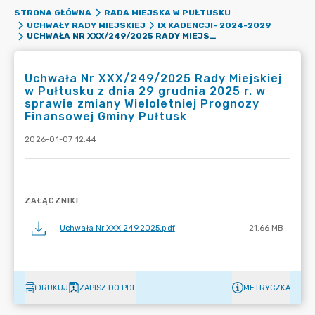
STRONA GŁÓWNA
RADA MIEJSKA W PUŁTUSKU
UCHWAŁY RADY MIEJSKIEJ
IX KADENCJI- 2024-2029
UCHWAŁA NR XXX/249/2025 RADY MIEJSKIEJ W PUŁTUSKU Z DNIA 29 GRUDNIA 2025 R. W SPRAWIE ZMIANY WIELOLETNIEJ PROGNOZY FINANSOWEJ GMINY PUŁTUSK
Uchwała Nr XXX/249/2025 Rady Miejskiej
w Pułtusku z dnia 29 grudnia 2025 r. w
sprawie zmiany Wieloletniej Prognozy
Finansowej Gminy Pułtusk
2026-01-07 12:44
ZAŁĄCZNIKI
Uchwała Nr XXX.249.2025.pdf
21.66 MB
DRUKUJ
ZAPISZ DO PDF
METRYCZKA