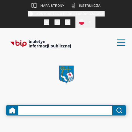
MAPA STRONY
INSTRUKCJA
KONTRAST DLA OSÓB SŁABOWIDZĄCYCH
PL
biuletyn
informacji publicznej