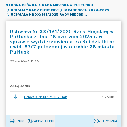
STRONA GŁÓWNA
RADA MIEJSKA W PUŁTUSKU
UCHWAŁY RADY MIEJSKIEJ
IX KADENCJI- 2024-2029
UCHWAŁA NR XX/191/2025 RADY MIEJSKIEJ W PUŁTUSKU Z DNIA 18 CZERWCA 2025 R. W SPRAWIE WYDZIERŻAWIENIA CZEŚCI DZIAŁKI NR EWID. 87/7 POŁOŻONEJ W OBRĘBIE 28 MIASTA PUŁTUSK
Uchwała Nr XX/191/2025 Rady Miejskiej w
Pułtusku z dnia 18 czerwca 2025 r. w
sprawie wydzierżawienia cześci działki nr
ewid. 87/7 położonej w obrębie 28 miasta
Pułtusk
2025-06-26 11:46
ZAŁĄCZNIKI
Uchwała Nr XX.191.2025.pdf
1.26 MB
DRUKUJ
ZAPISZ DO PDF
METRYCZKA