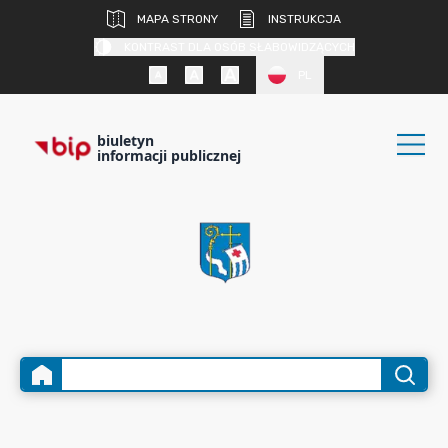
MAPA STRONY
INSTRUKCJA
KONTRAST DLA OSÓB SŁABOWIDZĄCYCH
PL
biuletyn
informacji publicznej