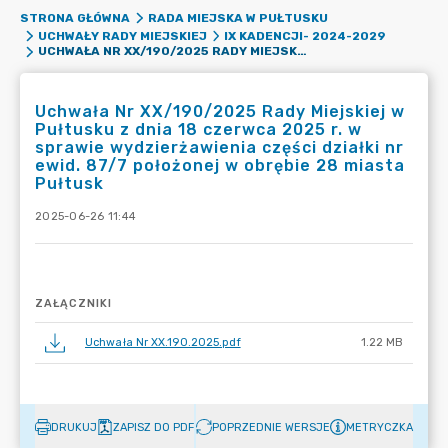
STRONA GŁÓWNA
RADA MIEJSKA W PUŁTUSKU
UCHWAŁY RADY MIEJSKIEJ
IX KADENCJI- 2024-2029
UCHWAŁA NR XX/190/2025 RADY MIEJSKIEJ W PUŁTUSKU Z DNIA 18 CZERWCA 2025 R. W SPRAWIE WYDZIERŻAWIENIA CZĘŚCI DZIAŁKI NR EWID. 87/7 POŁOŻONEJ W OBRĘBIE 28 MIASTA PUŁTUSK
Uchwała Nr XX/190/2025 Rady Miejskiej w
Pułtusku z dnia 18 czerwca 2025 r. w
sprawie wydzierżawienia części działki nr
ewid. 87/7 położonej w obrębie 28 miasta
Pułtusk
2025-06-26 11:44
ZAŁĄCZNIKI
Uchwała Nr XX.190.2025.pdf
1.22 MB
DRUKUJ
ZAPISZ DO PDF
POPRZEDNIE WERSJE
METRYCZKA