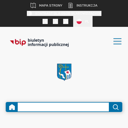
MAPA STRONY
INSTRUKCJA
KONTRAST DLA OSÓB SŁABOWIDZĄCYCH
PL
biuletyn
informacji publicznej