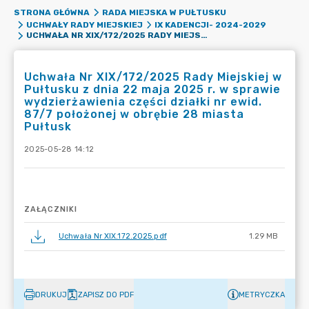
STRONA GŁÓWNA
RADA MIEJSKA W PUŁTUSKU
UCHWAŁY RADY MIEJSKIEJ
IX KADENCJI- 2024-2029
UCHWAŁA NR XIX/172/2025 RADY MIEJSKIEJ W PUŁTUSKU Z DNIA 22 MAJA 2025 R. W SPRAWIE WYDZIERŻAWIENIA CZĘŚCI DZIAŁKI NR EWID. 87/7 POŁOŻONEJ W OBRĘBIE 28 MIASTA PUŁTUSK
Uchwała Nr XIX/172/2025 Rady Miejskiej w
Pułtusku z dnia 22 maja 2025 r. w sprawie
wydzierżawienia części działki nr ewid.
87/7 położonej w obrębie 28 miasta
Pułtusk
2025-05-28 14:12
ZAŁĄCZNIKI
Uchwała Nr XIX.172.2025.pdf
1.29 MB
DRUKUJ
ZAPISZ DO PDF
METRYCZKA