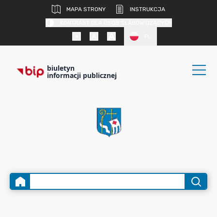
MAPA STRONY
INSTRUKCJA
KONTRAST DLA OSÓB SŁABOWIDZĄCYCH
PL
biuletyn
informacji publicznej