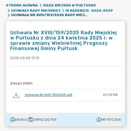
STRONA GŁÓWNA
RADA MIEJSKA W PUŁTUSKU
UCHWAŁY RADY MIEJSKIEJ
IX KADENCJI- 2024-2029
UCHWAŁA NR XVIII/159/2025 RADY MIEJSKIEJ W PUŁTUSKU Z DNIA 24 KWIETNIA 2025 R. W SPRAWIE ZMIANY WIELOLETNIEJ PROGNOZY FINANSOWEJ GMINY PUŁTUSK
Uchwała Nr XVIII/159/2025 Rady Miejskiej
w Pułtusku z dnia 24 kwietnia 2025 r. w
sprawie zmiany Wieloletniej Prognozy
Finansowej Gminy Pułtusk
2025-05-05 13:13
ZAŁĄCZNIKI
Uchwała Nr XVIII.159.2025.pdf
20.59 MB
DRUKUJ
ZAPISZ DO PDF
METRYCZKA