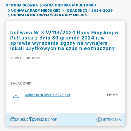
STRONA GŁÓWNA
RADA MIEJSKA W PUŁTUSKU
UCHWAŁY RADY MIEJSKIEJ
IX KADENCJI- 2024-2029
UCHWAŁA NR XIV/113/2024 RADY MIEJSKIEJ W PUŁTUSKU Z DNIA 30 GRUDNIA 2024 R. W SPRAWIE WYRAŻENIA ZGODY NA WYNAJEM LOKALI UŻYTKOWYCH NA CZAS NIEOZNACZONY
Uchwała Nr XIV/113/2024 Rady Miejskiej w
Pułtusku z dnia 30 grudnia 2024 r. w
sprawie wyrażenia zgody na wynajem
lokali użytkowych na czas nieoznaczony
2025-01-08 12:59
ZAŁĄCZNIKI
Uchwała Nr XIV.113.2024.pdf
1.19 MB
DRUKUJ
ZAPISZ DO PDF
METRYCZKA