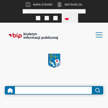
MAPA STRONY
INSTRUKCJA
KONTRAST DLA OSÓB SŁABOWIDZĄCYCH
PL
biuletyn
informacji publicznej