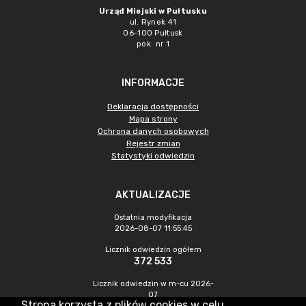
Urząd Miejski w Pułtusku
ul. Rynek 41
06-100 Pułtusk
pok. nr 1
INFORMACJE
Deklaracja dostępności
Mapa strony
Ochrona danych osobowych
Rejestr zmian
Statystyki odwiedzin
AKTUALIZACJE
Ostatnia modyfikacja
2026-08-07 11:55:45
Licznik odwiedzin ogółem
372 533
Licznik odwiedzin w m-cu 2026-
07
Strona korzysta z plików cookies w celu