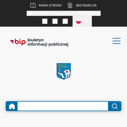
MAPA STRONY
INSTRUKCJA
KONTRAST DLA OSÓB SŁABOWIDZĄCYCH
PL
biuletyn
informacji publicznej