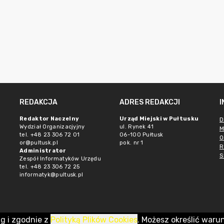
REDAKCJA
ADRES REDAKCJI
Redaktor Naczelny
Urząd Miejski w Pułtusku
D
Wydział Organizacjyjny
ul. Rynek 41
M
tel. +48 23 306 72 01
06-100 Pułtusk
O
or@pultusk.pl
pok. nr 1
R
Administrator
S
Zespół Informatyków Urzędu
tel. +48 23 306 72 25
informatyk@pultusk.pl
ug i zgodnie z
Polityką Plików Cookies
. Możesz określić waru