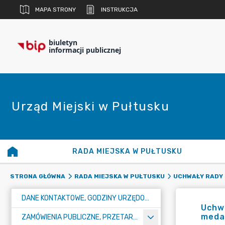
MAPA STRONY
INSTRUKCJA
biuletyn
informacji publicznej
Urząd Miejski w Pułtusku
RADA MIEJSKA W PUŁTUSKU
STRONA GŁÓWNA
RADA MIEJSKA W PUŁTUSKU
UCHWAŁY RADY 
DANE KONTAKTOWE, GODZINY URZĘDOWANIA I NUMER KONTA BANKOWEGO
Uchwa
medal
ZAMÓWIENIA PUBLICZNE, PRZETARGI, KONKURSY