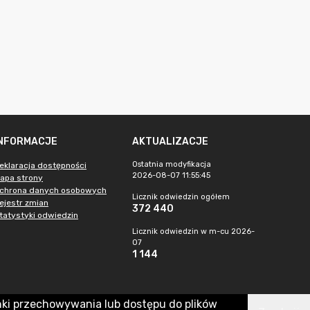
INFORMACJE
AKTUALIZACJE
Ostatnia modyfikacja
eklaracja dostępności
2026-08-07 11:55:45
apa strony
chrona danych osobowych
Licznik odwiedzin ogółem
ejestr zmian
372 440
tatystyki odwiedzin
Licznik odwiedzin w m-cu 2026-
07
1 144
nki przechowywania lub dostępu do plików