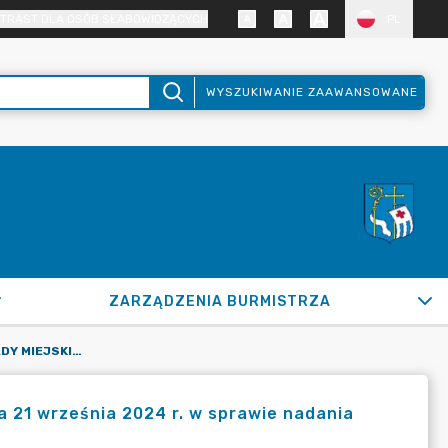
TRAST DLA OSÓB SŁABOWIDZĄCYCH
PL
WYSZUKIWANIE ZAAWANSOWANE
ZARZĄDZENIA BURMISTRZA
UCHWAŁA NR VII/56/2024 RADY MIEJSKIEJ W PUŁTUSKU Z DNIA 21 WRZEŚNIA 2024 R. W SPRAWIE NADANIA MEDALU "ZA ZASŁUGI DLA MIASTA PUŁTUSK"
a 21 września 2024 r. w sprawie nadania